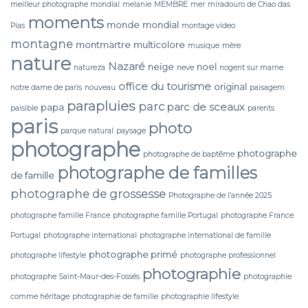
meilleur photographe mondial
melanie
MEMBRE
mer
miradouro de Chao das
moments
monde
mondial
Pias
montage video
montagne
montmartre
multicolore
musique
mère
nature
Nazaré
neige
noel
natureza
neve
nogent sur marne
office du tourisme
original
notre dame de paris
nouveau
paisagem
parapluies
parc
parc de sceaux
papa
paisible
parents
paris
photo
parque natural
paysage
photographe
photographe
photographe de baptême
photographe de familles
de famille
photographe de grossesse
Photographe de l’année 2025
photographe famille France
photographe famille Portugal
photographe France
Portugal
photographe international
photographe international de famille
photographe primé
photographe lifestyle
photographe professionnel
photographie
photographe Saint-Maur-des-Fossés
photographie
comme héritage
photographie de famille
photographie lifestyle