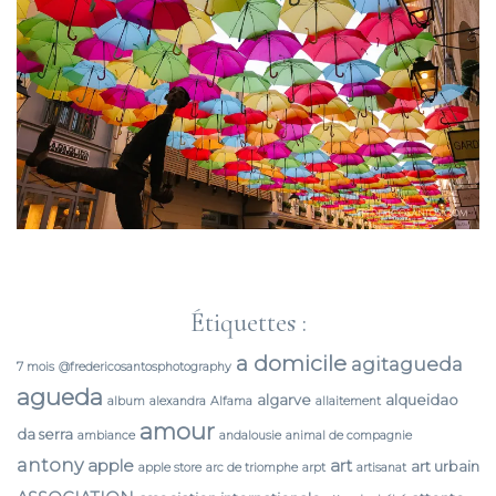
Étiquettes :
a domicile
agitagueda
7 mois
@fredericosantosphotography
agueda
algarve
alqueidao
album
alexandra
Alfama
allaitement
amour
da serra
ambiance
andalousie
animal de compagnie
antony
apple
art
art urbain
apple store
arc de triomphe
arpt
artisanat