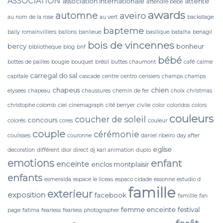
ASSOCIATION
association internationale
attente
attendre bébé
awards
automne
aveiro
au nom de la rose
au vert
backstage
bapteme
baily romainvilliers
ballons
banlieue
basilique
batalha
benagil
bois de vincennes
bercy
bonheur
bibliotheque
blog
bnf
bébé
bottes de pailles
bougie
bouquet
brésil
buttes chaumont
café
calme
carregal do sal
capitale
cascade
centre
centro
cerisiers
champs
champs
chapeus
chien
elysees
chapeau
chaussures
chemin de fer
choix
christmas
christophe colomb
ciel
cinemagraph
cité berryer
civile
color
coloridos
colors
couleurs
coucher de soleil
concours
colorés
cores
couleur
couple
cérémonie
coulisses
couronne
daniel ribeiro
day after
eglise
decoration
différent
dior
direct
dj karl animation
duplo
emotions
enfant
enceinte
enclos montplaisir
enfants
esmeralda
espace le liceas
espaco cidade
essonne
estudio d
famille
exterieur
exposition
facebook
famillle
fan
femme enceinte
festival
page
fatima
fearless
fearless photographer