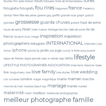
forêt
fleurs
feuilles
film lasts forever
followers
foret de fontainebleau
fou rires
france
fotografia
fotografo
fragonard
Frederico
Santos
frère
fête des pères
galerie
gay
graffiti
grande roue
graph
gratuit
grossesse
guarda chuvas
haut de seine
gravidez
guitare
hiver
ile de
hauts de seine
hotel
huelva
héritage familial
idée de sortie
inspiration
inspiration
france
ile saint louis
image
INTERNATIONAL
photographers
instagram
interview Luso
iphone
jardin
juge
Jornal
iphone 5s
joie
juncal
la ferte sous jouarre
lifestyle
leiria
lagoa de Pataias
lagoa grande
lapa
la rabida
lego
LIFESTYLE PHOTOGRAPHER ASSOCIATION
linda terra
lisbonne
lisses
love family
love wedding
live
longjumeau
love
love stories
maman
lumière
mairie
marche
luis
lumieres
magie
magnifique
mariage
mariés
marche de noel
maresia beach bar
market
maternité
meilleur
matin
meilleures photographies
meilleur photographe famille