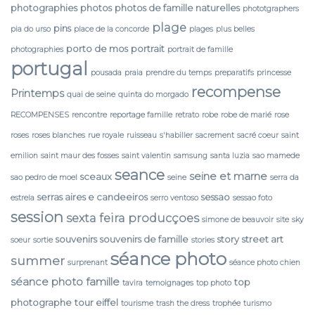
photographies
photos
photos de famille naturelles
phototgraphers
plage
pins
pia do urso
place de la concorde
plages
plus belles
porto de mos
portrait
photographies
portrait de famille
portugal
pousada
praia
prendre du temps
preparatifs
princesse
recompense
Printemps
quai de seine
quinta do morgado
RECOMPENSES
rencontre
reportage famille
retrato
robe
robe de marié
rose
roses
roses blanches
rue royale
ruisseau
s'habiller
sacrement
sacré coeur
saint
emilion
saint maur des fosses
saint valentin
samsung
santa luzia
sao mamede
seance
seine et marne
sceaux
sao pedro de moel
seine
serra da
serras aires e candeeiros
sessao
estrela
serro ventoso
sessao foto
session
sexta feira producçoes
simone de beauvoir
site
sky
souvenirs
souvenirs de famille
story
street art
soeur
sortie
stories
séance photo
summer
surprenant
séance photo chien
séance photo famille
top
tavira
temoignages
top photo
photographe
tour eiffel
tourisme
trash the dress
trophée
turismo