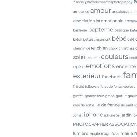
a
7 mois
@fredericosantosphotography
amour
ambiance
andalousie
ani
association internationale
attendr
bapteme
banlieue
basilique
bata
bébé
brésil
buttes chaumont
café
chien
chemin de fer
choix
christmas
couleurs
soleil
couleur
coul
emotions
enceinte
eglise
fam
exterieur
facebook
fleurs
followers
foret de fontainebleau
graffiti
grande roue
graph
gratuit
gravi
ile de france
idée de sortie
ile saint l
iphone
jardin
Jornal
iphone 5s
joi
PHOTOGRAPHER ASSOCIATIO
lumière
mairie
magie
magnifique