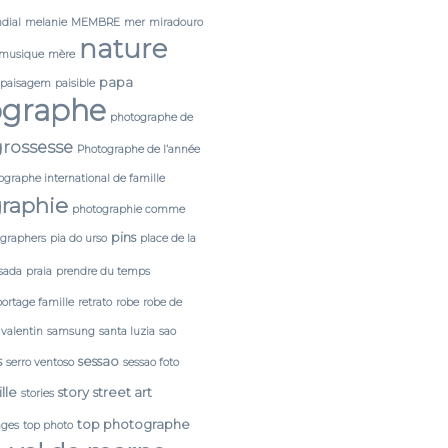
dial
melanie
MEMBRE
mer
miradouro
nature
musique
mère
papa
paisagem
paisible
ographe
photographe de
rossesse
Photographe de l’année
ographe international de famille
raphie
photographie comme
pins
tgraphers
pia do urso
place de la
sada
praia
prendre du temps
portage famille
retrato
robe
robe de
 valentin
samsung
santa luzia
sao
s
sessao
serro ventoso
sessao foto
lle
story
street art
stories
top photographe
ages
top photo