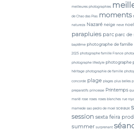
meill
meilleures photographies
moments
de Chao das Pias
Nazaré
neige
noel
natureza
neve
parapluies
parc
parc de
photographe de famille
baptême
2025
photographe famille France
photo
photographe 
photographe lifestyle
héritage
photographie de famille
photog
plage
concorde
plages
plus belles 
Printemps
preparatifs
princesse
qua
marié
rose
roses
roses blanches
rue roy
sceaux
mamede
sao pedro de moel
session
sexta feira pro
séan
summer
surprenant