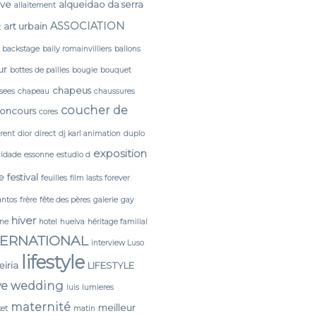
rve
alqueidao da serra
allaitement
ASSOCIATION
art urbain
t
backstage
baily romainvilliers
ballons
ur
bottes de pailles
bougie
bouquet
chapeus
sees
chapeau
chaussures
coucher de
oncours
cores
érent
dior
direct
dj karl animation
duplo
exposition
cidade
essonne
estudio d
e
festival
feuilles
film lasts forever
antos
frère
fête des pères
galerie
gay
hiver
ine
hotel
huelva
héritage familial
TERNATIONAL
interview Luso
lifestyle
leiria
LIFESTYLE
ve wedding
luis
lumieres
maternité
meilleur
et
matin