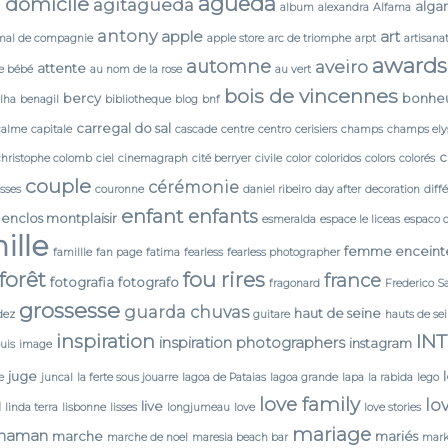
agueda
 domicile
agitagueda
alga
album
alexandra
Alfama
antony
apple
art
mal de compagnie
apple store
arc de triomphe
arpt
artisana
awards
automne
aveiro
attente
e bébé
au nom de la rose
au vert
bois de vincennes
bercy
bonhe
lha
benagil
bibliotheque
blog
bnf
carregal do sal
calme
capitale
cascade
centre
centro
cerisiers
champs
champs ely
c
christophe colomb
ciel
cinemagraph
cité berryer
civile
color
coloridos
colors
colorés
couple
cérémonie
isses
couronne
daniel ribeiro
day after
decoration
diff
enfant
enfants
enclos montplaisir
esmeralda
espace le liceas
espaco 
ille
femme enceint
famillle
fan page
fatima
fearless
fearless photographer
forêt
fou rires
france
fotografia
fotografo
fragonard
Frederico S
grossesse
guarda chuvas
haut de seine
dez
guitare
hauts de se
IN
inspiration
inspiration photographers
instagram
ouis
image
juge
e
juncal
la ferte sous jouarre
lagoa de Pataias
lagoa grande
lapa
la rabida
lego
love family
lo
N
live
linda terra
lisbonne
lisses
longjumeau
love
love stories
mariage
maman
marche
mariés
marche de noel
maresia beach bar
mark