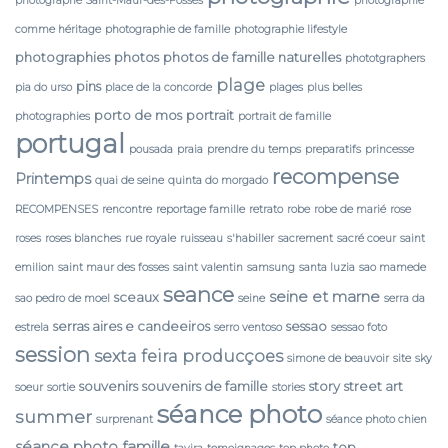
photographe Saint-Maur-des-Fossés
photographie
comme héritage
photographie de famille
photographie lifestyle
photographies
photos
photos de famille naturelles
phototgraphers
plage
pins
pia do urso
place de la concorde
plages
plus belles
porto de mos
portrait
photographies
portrait de famille
portugal
pousada
praia
prendre du temps
preparatifs
princesse
recompense
Printemps
quai de seine
quinta do morgado
RECOMPENSES
rencontre
reportage famille
retrato
robe
robe de marié
rose
roses
roses blanches
rue royale
ruisseau
s'habiller
sacrement
sacré coeur
saint
emilion
saint maur des fosses
saint valentin
samsung
santa luzia
sao mamede
seance
seine et marne
sceaux
sao pedro de moel
seine
serra da
serras aires e candeeiros
sessao
estrela
serro ventoso
sessao foto
session
sexta feira producçoes
simone de beauvoir
site
sky
souvenirs
souvenirs de famille
story
street art
soeur
sortie
stories
séance photo
summer
surprenant
séance photo chien
séance photo famille
top