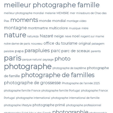
meilleur photographe famille
meilleur photographe mondial
melanie
MEMBRE
mer
miradouro de Chao das
moments
monde
mondial
Pias
montage video
montagne
montmartre
multicolore
musique
mère
nature
Nazaré
neige
noel
natureza
neve
nogent sur marne
office du tourisme
original
notre dame de paris
nouveau
paisagem
parapluies
parc
parc de sceaux
papa
paisible
parents
paris
photo
parque natural
paysage
photographe
photographe
photographe de baptême
photographe de familles
de famille
photographe de grossesse
Photographe de l’année 2025
photographe famille France
photographe famille Portugal
photographe France
Portugal
photographe international
photographe international de famille
photographe primé
photographe lifestyle
photographe professionnel
photographie