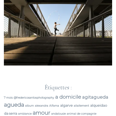
Étiquettes :
a domicile
agitagueda
7 mois
@fredericosantosphotography
agueda
algarve
alqueidao
album
alexandra
Alfama
allaitement
amour
da serra
ambiance
andalousie
animal de compagnie