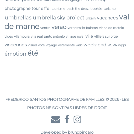
tavira
temoignages
top photo
photographe
tour eiffel
tourisme
trash the dress
trophée
turismo
val
umbrellas
umbrella sky project
vacances
urbain
de marne
verao
ventre
verrieres-le-buisson
viana do castelo
ville
video
vilamoura
vila real santo antonio
village royal
villiers sur orge
vincennes
week-end
visuel
vote
voyage
vêtements
web
WJPA
wppi
été
émotion
FREDERICO SANTOS PHOTOGRAPHE DE FAMILLES © 2026 · LES
PHOTOS NE SONT PAS LIBRES DE DROIT
Developed by
brunopincaro