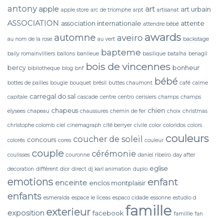
antony
apple
art
art urbain
apple store
arc de triomphe
arpt
artisanat
ASSOCIATION
association internationale
attente
attendre bébé
awards
automne
aveiro
au nom de la rose
au vert
backstage
bapteme
baily romainvilliers
ballons
banlieue
basilique
batalha
benagil
bois de vincennes
bercy
bonheur
bibliotheque
blog
bnf
bébé
bottes de pailles
bougie
bouquet
brésil
buttes chaumont
café
calme
carregal do sal
capitale
cascade
centre
centro
cerisiers
champs
champs
chapeus
chien
elysees
chapeau
chaussures
chemin de fer
choix
christmas
christophe colomb
ciel
cinemagraph
cité berryer
civile
color
coloridos
colors
couleurs
coucher de soleil
concours
colorés
cores
couleur
couple
cérémonie
coulisses
couronne
daniel ribeiro
day after
eglise
decoration
différent
dior
direct
dj karl animation
duplo
emotions
enfant
enceinte
enclos montplaisir
enfants
esmeralda
espace le liceas
espaco cidade
essonne
estudio d
famille
exterieur
exposition
facebook
famillle
fan