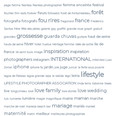
femme enceinte
festival
page
fatima
fearless
fearless photographer
forêt
fleurs
feuilles
film lasts forever
followers
foret de fontainebleau
fou rires
france
fotografia
fotografo
fragonard
Frederico
Santos
frère
fête des pères
galerie
gay
graffiti
grande roue
graph
gratuit
grossesse
guarda chuvas
haut de seine
gravidez
guitare
hiver
ile de
hauts de seine
hotel
huelva
héritage familial
idée de sortie
inspiration
inspiration
france
ile saint louis
image
INTERNATIONAL
photographers
instagram
interview Luso
iphone
jardin
juge
Jornal
iphone 5s
joie
juncal
la ferte sous jouarre
lifestyle
leiria
lagoa de Pataias
lagoa grande
lapa
la rabida
lego
LIFESTYLE PHOTOGRAPHER ASSOCIATION
linda terra
lisbonne
lisses
love family
love wedding
live
longjumeau
love
love stories
maman
lumière
mairie
marche
luis
lumieres
magie
magnifique
mariage
mariés
marche de noel
maresia beach bar
market
maternité
meilleur
matin
meilleures photographies