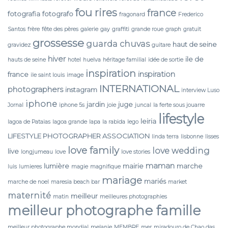
fou rires
france
fotografia
fotografo
fragonard
Frederico
Santos
frère
fête des pères
galerie
gay
graffiti
grande roue
graph
gratuit
grossesse
guarda chuvas
haut de seine
gravidez
guitare
hiver
ile de
hauts de seine
hotel
huelva
héritage familial
idée de sortie
inspiration
inspiration
france
ile saint louis
image
INTERNATIONAL
photographers
instagram
interview Luso
iphone
jardin
juge
Jornal
iphone 5s
joie
juncal
la ferte sous jouarre
lifestyle
leiria
lagoa de Pataias
lagoa grande
lapa
la rabida
lego
LIFESTYLE PHOTOGRAPHER ASSOCIATION
linda terra
lisbonne
lisses
love family
love wedding
live
longjumeau
love
love stories
maman
lumière
mairie
marche
luis
lumieres
magie
magnifique
mariage
mariés
marche de noel
maresia beach bar
market
maternité
meilleur
matin
meilleures photographies
meilleur photographe famille
meilleur photographe mondial
melanie
MEMBRE
mer
miradouro de Chao das