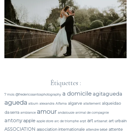
Étiquettes :
a domicile
agitagueda
7 mois
@fredericosantosphotography
agueda
algarve
alqueidao
album
alexandra
Alfama
allaitement
amour
da serra
ambiance
andalousie
animal de compagnie
antony
apple
art
art urbain
apple store
arc de triomphe
arpt
artisanat
ASSOCIATION
association internationale
attente
attendre bébé