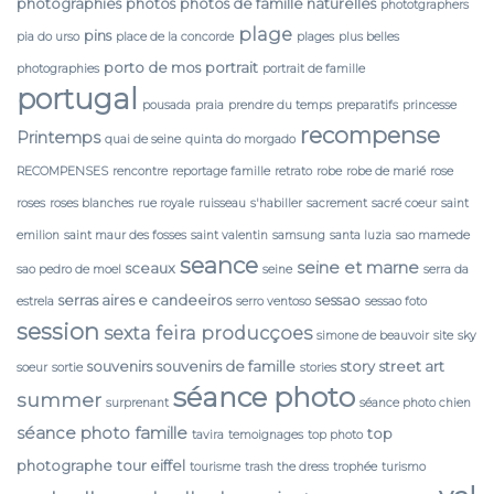
photographies
photos
photos de famille naturelles
phototgraphers
plage
pins
pia do urso
place de la concorde
plages
plus belles
porto de mos
portrait
photographies
portrait de famille
portugal
pousada
praia
prendre du temps
preparatifs
princesse
recompense
Printemps
quai de seine
quinta do morgado
RECOMPENSES
rencontre
reportage famille
retrato
robe
robe de marié
rose
roses
roses blanches
rue royale
ruisseau
s'habiller
sacrement
sacré coeur
saint
emilion
saint maur des fosses
saint valentin
samsung
santa luzia
sao mamede
seance
seine et marne
sceaux
sao pedro de moel
seine
serra da
serras aires e candeeiros
sessao
estrela
serro ventoso
sessao foto
session
sexta feira producçoes
simone de beauvoir
site
sky
souvenirs
souvenirs de famille
story
street art
soeur
sortie
stories
séance photo
summer
surprenant
séance photo chien
séance photo famille
top
tavira
temoignages
top photo
photographe
tour eiffel
tourisme
trash the dress
trophée
turismo