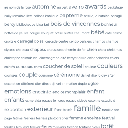
awards
automne
aveiro
au nom de la rose
au vert
backstage
bapteme
baily romainvilliers
ballons
banlieue
basilique
batalha
benagil
bois de vincennes
bercy
bonheur
bibliotheque
blog
bnf
bébé
bottes de pailles
bougie
bouquet
brésil
buttes chaumont
café
calme
carregal do sal
capitale
cascade
centre
centro
cerisiers
champs
champs
chapeus
chien
elysees
chapeau
chaussures
chemin de fer
choix
christmas
christophe colomb
ciel
cinemagraph
cité berryer
civile
color
coloridos
colors
couleurs
coucher de soleil
concours
colorés
cores
couleur
couple
cérémonie
coulisses
couronne
daniel ribeiro
day after
eglise
decoration
différent
dior
direct
dj karl animation
duplo
emotions
enfant
enceinte
enclos montplaisir
enfants
esmeralda
espace le liceas
espaco cidade
essonne
estudio d
famille
exterieur
exposition
facebook
famillle
fan
femme enceinte
festival
page
fatima
fearless
fearless photographer
forêt
fleurs
feuilles
film lasts forever
followers
foret de fontainebleau