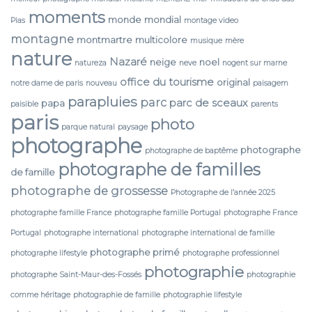
moments
monde
mondial
Pias
montage video
montagne
montmartre
multicolore
musique
mère
nature
Nazaré
neige
noel
natureza
neve
nogent sur marne
office du tourisme
original
notre dame de paris
nouveau
paisagem
parapluies
parc
parc de sceaux
papa
paisible
parents
paris
photo
parque natural
paysage
photographe
photographe
photographe de baptême
photographe de familles
de famille
photographe de grossesse
Photographe de l’année 2025
photographe famille France
photographe famille Portugal
photographe France
Portugal
photographe international
photographe international de famille
photographe primé
photographe lifestyle
photographe professionnel
photographie
photographe Saint-Maur-des-Fossés
photographie
comme héritage
photographie de famille
photographie lifestyle