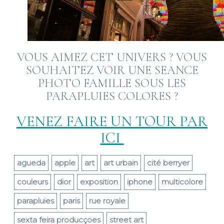
VOUS AIMEZ CET UNIVERS ? VOUS
SOUHAITEZ VOIR UNE SEANCE
PHOTO FAMILLE SOUS LES
PARAPLUIES COLORES ?
VENEZ FAIRE UN TOUR PAR
ICI
agueda
apple
art
art urbain
cité berryer
couleurs
dior
exposition
iphone
multicolore
parapluies
paris
rue royale
sexta feira producçoes
street art