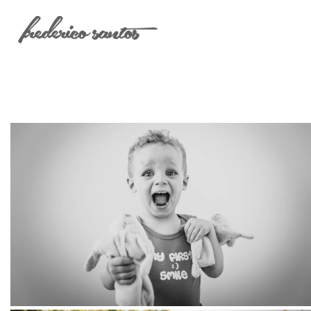
Ma famille + mes doudous, séance
photo à domicile
LOVE FAMILY