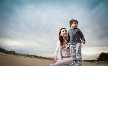
Nolan + Maman (Algarve et
Andalousie)
LOVE FAMILY