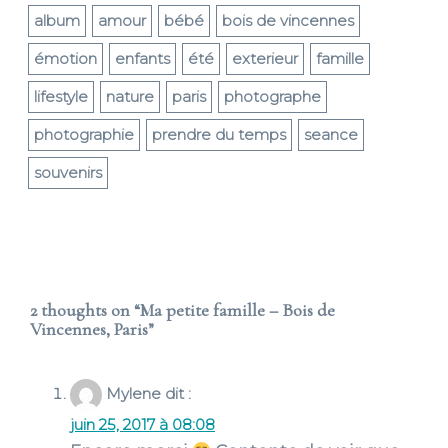
album
amour
bébé
bois de vincennes
émotion
enfants
été
exterieur
famille
lifestyle
nature
paris
photographe
photographie
prendre du temps
seance
souvenirs
2 thoughts on “
Ma petite famille – Bois de
Vincennes, Paris
”
Mylene
dit :
juin 25, 2017 à 08:08