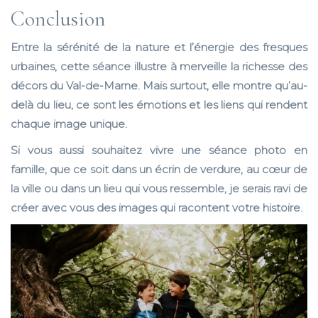
Conclusion
Entre la sérénité de la nature et l’énergie des fresques
urbaines, cette séance illustre à merveille la richesse des
décors du Val-de-Marne. Mais surtout, elle montre qu’au-
delà du lieu, ce sont les émotions et les liens qui rendent
chaque image unique.
Si vous aussi souhaitez vivre une séance photo en
famille, que ce soit dans un écrin de verdure, au cœur de
la ville ou dans un lieu qui vous ressemble, je serais ravi de
créer avec vous des images qui racontent votre histoire.