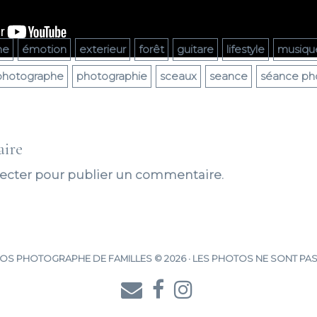
ne
émotion
exterieur
forêt
guitare
lifestyle
musiqu
photographe
photographie
sceaux
seance
séance ph
aire
ecter
pour publier un commentaire.
S PHOTOGRAPHE DE FAMILLES © 2026 · LES PHOTOS NE SONT PAS