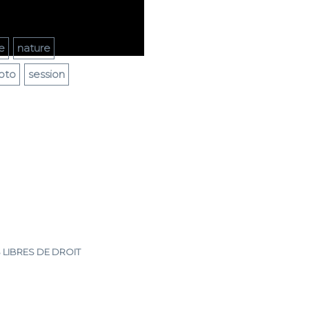
e
nature
oto
session
 LIBRES DE DROIT