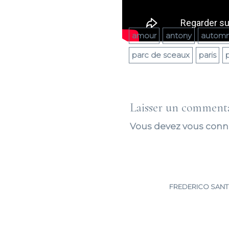
amour
antony
autom
parc de sceaux
paris
Laisser un comment
Vous devez
vous conn
FREDERICO SANTO