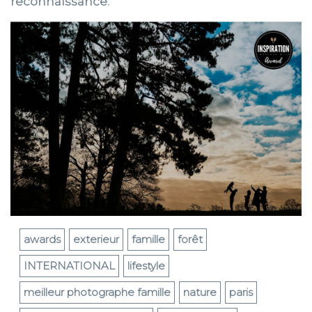
reconnaissance.
awards
exterieur
famille
forêt
INTERNATIONAL
lifestyle
meilleur photographe famille
nature
paris