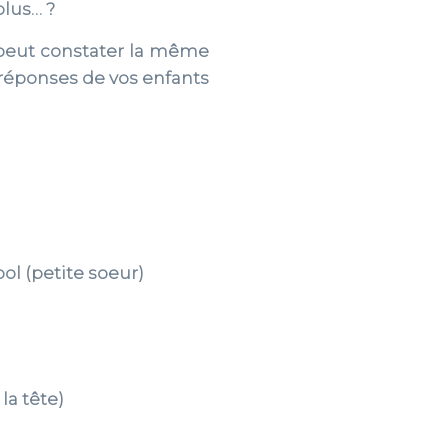
plus… ?
 peut constater la même
 réponses de vos enfants
ol (petite soeur)
la tête)