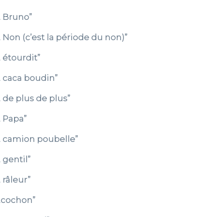
… Bruno”
 Non (c’est la période du non)”
 étourdit”
… caca boudin”
 de plus de plus”
… Papa”
… camion poubelle”
 gentil”
 râleur”
s…cochon”