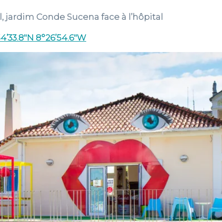
 jardim Conde Sucena face à l’hôpital
4’33.8″N 8°26’54.6″W