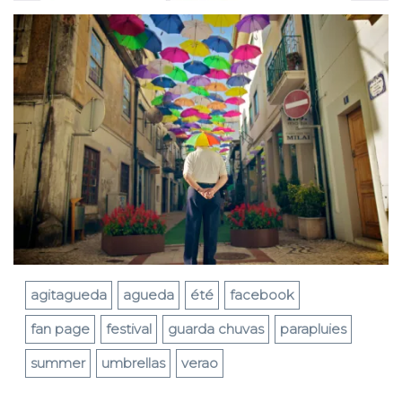
agitagueda
agueda
été
facebook
fan page
festival
guarda chuvas
parapluies
summer
umbrellas
verao