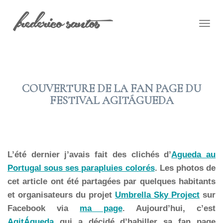
Togg
navig
COUVERTURE DE LA FAN PAGE DU
FESTIVAL AGITÁGUEDA
2015 FÉV 08
L’été dernier j’avais fait des clichés d’
Agueda au
Portugal sous ses parapluies colorés
. Les photos de
cet article ont été partagées par quelques habitants
et organisateurs du projet
Umbrella Sky Project
sur
Facebook via
ma page
.
Aujourd’hui, c’est
AgitÁgueda
qui a décidé d’habiller sa fan page